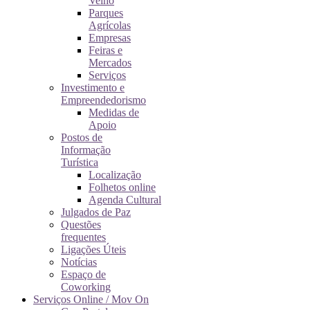
Velho
Parques
Agrícolas
Empresas
Feiras e
Mercados
Serviços
Investimento e
Empreendedorismo
Medidas de
Apoio
Postos de
Informação
Turística
Localização
Folhetos online
Agenda Cultural
Julgados de Paz
Questões
frequentes
Ligações Úteis
Notícias
Espaço de
Coworking
Serviços Online / Mov On