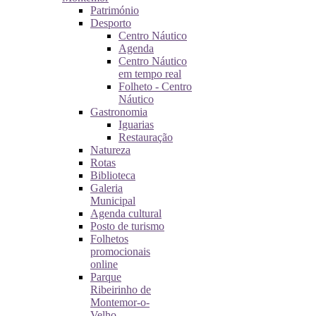
Património
Desporto
Centro Náutico
Agenda
Centro Náutico
em tempo real
Folheto - Centro
Náutico
Gastronomia
Iguarias
Restauração
Natureza
Rotas
Biblioteca
Galeria
Municipal
Agenda cultural
Posto de turismo
Folhetos
promocionais
online
Parque
Ribeirinho de
Montemor-o-
Velho