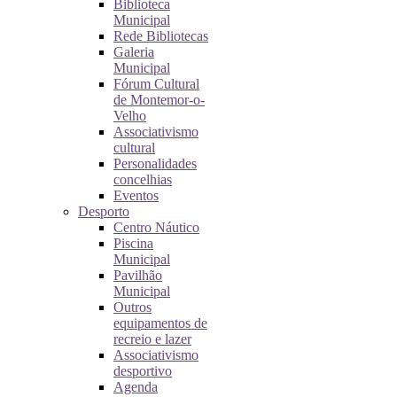
Biblioteca
Municipal
Rede Bibliotecas
Galeria
Municipal
Fórum Cultural
de Montemor-o-
Velho
Associativismo
cultural
Personalidades
concelhias
Eventos
Desporto
Centro Náutico
Piscina
Municipal
Pavilhão
Municipal
Outros
equipamentos de
recreio e lazer
Associativismo
desportivo
Agenda