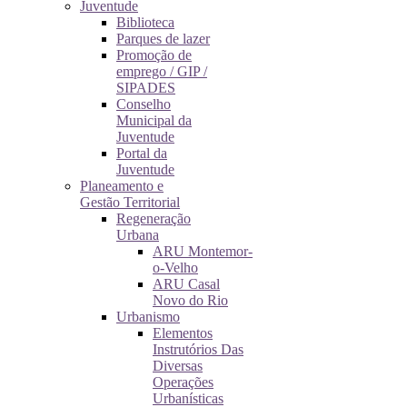
Juventude
Biblioteca
Parques de lazer
Promoção de
emprego / GIP /
SIPADES
Conselho
Municipal da
Juventude
Portal da
Juventude
Planeamento e
Gestão Territorial
Regeneração
Urbana
ARU Montemor-
o-Velho
ARU Casal
Novo do Rio
Urbanismo
Elementos
Instrutórios Das
Diversas
Operações
Urbanísticas