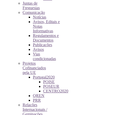
Juntas de
Freguesias
Comunicação
Notícias
Avisos, Editais e
Notas
Informativas
Regulamentos e
Documentos
Publicações
Avisos
Vias
condicionadas
Projetos
Cofinanciados
pela UE
Portugal2020
POISE
POSEUR
CENTRO2020
QREN
PRR
Relações
Internacionais /
Geminações