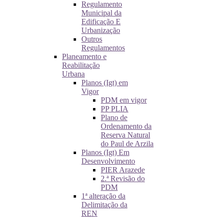
Regulamento
Municipal da
Edificação E
Urbanização
Outros
Regulamentos
Planeamento e
Reabilitação
Urbana
Planos (Igt) em
Vigor
PDM em vigor
PP PLIA
Plano de
Ordenamento da
Reserva Natural
do Paul de Arzila
Planos (Igt) Em
Desenvolvimento
PIER Arazede
2.ª Revisão do
PDM
1ª alteração da
Delimitação da
REN