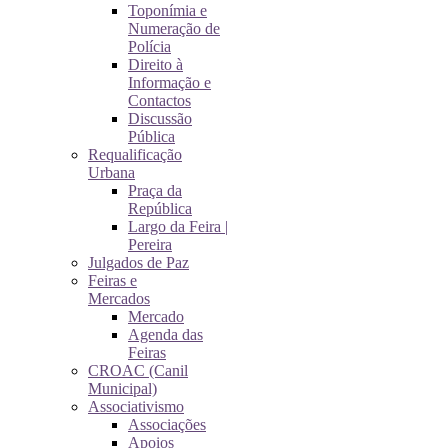
Toponímia e
Numeração de
Polícia
Direito à
Informação e
Contactos
Discussão
Pública
Requalificação
Urbana
Praça da
República
Largo da Feira |
Pereira
Julgados de Paz
Feiras e
Mercados
Mercado
Agenda das
Feiras
CROAC (Canil
Municipal)
Associativismo
Associações
Apoios