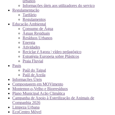
urbanos
Informações úteis aos utilizadores do serviço
Regulamentação
Tarifário
Regulamentos
Educação Ambiental
Consumo de Água
Águas Residuais
Resíduos Urbanos
Energia
Atividades
Reciclar é Agora | vídeo pedagógico
Estratégia Europeia sobre Plásticos
Praia Fluvial
Pauis
Paúl do Taipal
Paúl de Arzila
Informações Úteis
Compostagem em MOVimento
Montemor-o-Velho e Biorresíduos
Plano Municipal Ação Climática
Campanha de Apoio à Esterilização de Animais de
Companhia 2026
Limpeza Urbana
EcoCentro Móvel