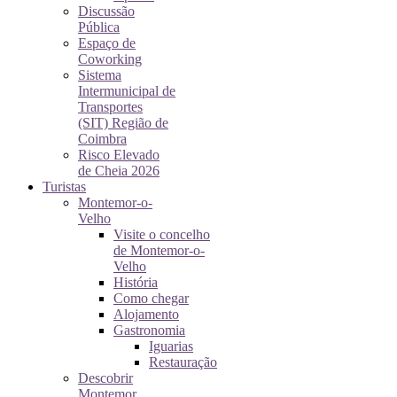
Discussão
Pública
Espaço de
Coworking
Sistema
Intermunicipal de
Transportes
(SIT) Região de
Coimbra
Risco Elevado
de Cheia 2026
Turistas
Montemor-o-
Velho
Visite o concelho
de Montemor-o-
Velho
História
Como chegar
Alojamento
Gastronomia
Iguarias
Restauração
Descobrir
Montemor