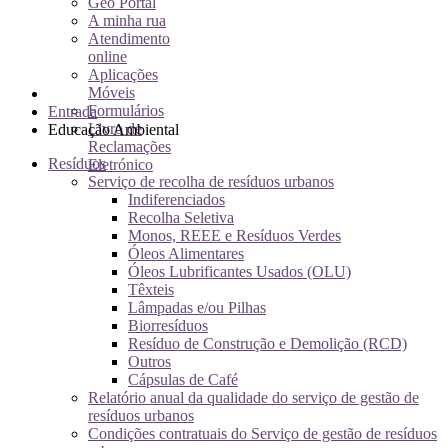
Geo Portal
A minha rua
Atendimento
online
Aplicações
Móveis
Formulários
Entrada
Livro de
Educação Ambiental
Reclamações
Resíduos
Eletrónico
Serviço de recolha de resíduos urbanos
Indiferenciados
Recolha Seletiva
Monos, REEE e Resíduos Verdes
Óleos Alimentares
Óleos Lubrificantes Usados (OLU)
Têxteis
Lâmpadas e/ou Pilhas
Biorresíduos
Resíduo de Construção e Demolição (RCD)
Outros
Cápsulas de Café
Relatório anual da qualidade do serviço de gestão de
resíduos urbanos
Condições contratuais do Serviço de gestão de resíduos