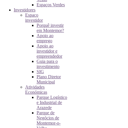
Espaços Verdes
Investidores
Espaço
investidor
Porquê investir
em Montemor?
Apoio ao
emprego
Apoio ao
investidor e
empreendedor
Guia para o
investimento
SIG
Plano Diretor
Municipal
Atividades
Económicas
Parque Logístico
e Industrial de
Arazede
Parque de
Negócios de
Montemor-o-