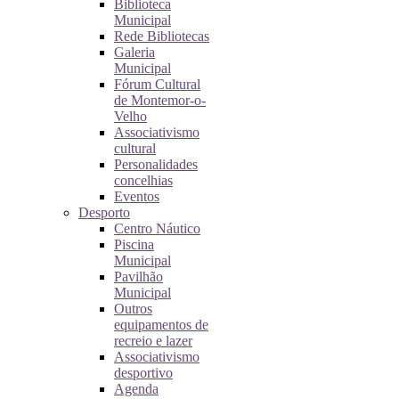
Biblioteca
Municipal
Rede Bibliotecas
Galeria
Municipal
Fórum Cultural
de Montemor-o-
Velho
Associativismo
cultural
Personalidades
concelhias
Eventos
Desporto
Centro Náutico
Piscina
Municipal
Pavilhão
Municipal
Outros
equipamentos de
recreio e lazer
Associativismo
desportivo
Agenda