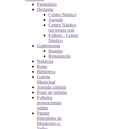
Património
Desporto
Centro Náutico
Agenda
Centro Náutico
em tempo real
Folheto - Centro
Náutico
Gastronomia
Iguarias
Restauração
Natureza
Rotas
Biblioteca
Galeria
Municipal
Agenda cultural
Posto de turismo
Folhetos
promocionais
online
Parque
Ribeirinho de
Montemor-o-
Velho