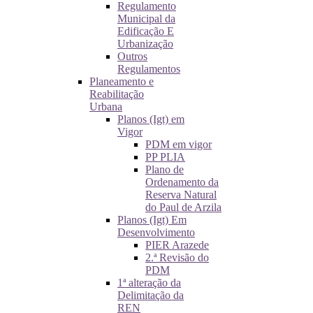
Regulamento
Municipal da
Edificação E
Urbanização
Outros
Regulamentos
Planeamento e
Reabilitação
Urbana
Planos (Igt) em
Vigor
PDM em vigor
PP PLIA
Plano de
Ordenamento da
Reserva Natural
do Paul de Arzila
Planos (Igt) Em
Desenvolvimento
PIER Arazede
2.ª Revisão do
PDM
1ª alteração da
Delimitação da
REN