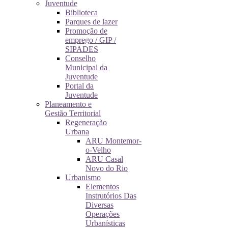
Juventude
Biblioteca
Parques de lazer
Promoção de
emprego / GIP /
SIPADES
Conselho
Municipal da
Juventude
Portal da
Juventude
Planeamento e
Gestão Territorial
Regeneração
Urbana
ARU Montemor-
o-Velho
ARU Casal
Novo do Rio
Urbanismo
Elementos
Instrutórios Das
Diversas
Operações
Urbanísticas