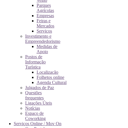
Velho
Parques
Agrícolas
Empresas
Feiras e
Mercados
Serviços
Investimento e
Empreendedorismo
Medidas de
Apoio
Postos de
Informação
Turística
Localização
Folhetos online
Agenda Cultural
Julgados de Paz
Questões
frequentes
Ligações Úteis
Notícias
Espaço de
Coworking
Serviços Online / Mov On