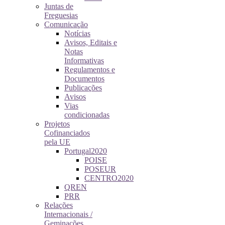
Juntas de
Freguesias
Comunicação
Notícias
Avisos, Editais e
Notas
Informativas
Regulamentos e
Documentos
Publicações
Avisos
Vias
condicionadas
Projetos
Cofinanciados
pela UE
Portugal2020
POISE
POSEUR
CENTRO2020
QREN
PRR
Relações
Internacionais /
Geminações