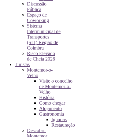
Discussão
Pública
Espaço de
Coworking
Sistema
Intermunicipal de
Transportes
(SIT) Região de
Coimbra
Risco Elevado
de Cheia 2026
Turistas
Montemor-o-
Velho
Visite o concelho
de Montemor-o-
Velho
História
Como chegar
Alojamento
Gastronomia
Iguarias
Restauração
Descobrir
Montemor