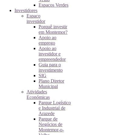
Espaços Verdes
Investidores
Espaço
investidor
Porquê investir
em Montemor?
Apoio ao
emprego
Apoio ao
investidor e
empreendedor
Guia para o
investimento
SIG
Plano Diretor
Municipal
Atividades
Económicas
Parque Logístico
e Industrial de
Arazede
Parque de
Negócios de
Montemor-o-