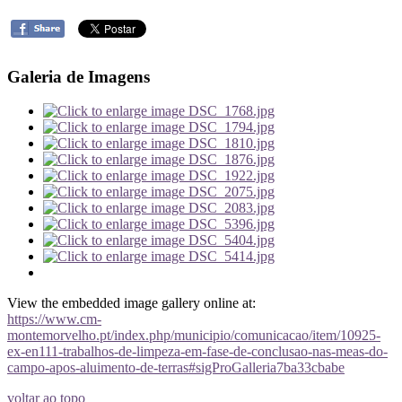
Galeria de Imagens
View the embedded image gallery online at:
https://www.cm-
montemorvelho.pt/index.php/municipio/comunicacao/item/10925-
ex-en111-trabalhos-de-limpeza-em-fase-de-conclusao-nas-meas-do-
campo-apos-aluimento-de-terras#sigProGalleria7ba33cbabe
voltar ao topo