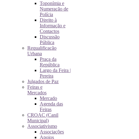
Toponímia e
Numeração de
Polícia
Direito à
Informação e
Contactos
Discussão
Pública
Requalificação
Urbana
Praça da
República
Largo da Feira |
Pereira
Julgados de Paz
Feiras e
Mercados
Mercado
Agenda das
Feiras
CROAC (Canil
Municipal)
Associativismo
Associações
Apoios