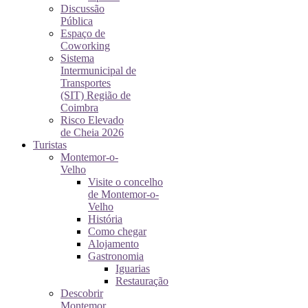
Discussão
Pública
Espaço de
Coworking
Sistema
Intermunicipal de
Transportes
(SIT) Região de
Coimbra
Risco Elevado
de Cheia 2026
Turistas
Montemor-o-
Velho
Visite o concelho
de Montemor-o-
Velho
História
Como chegar
Alojamento
Gastronomia
Iguarias
Restauração
Descobrir
Montemor