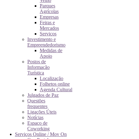
Velho
Parques
Agrícolas
Empresas
Feiras e
Mercados
Serviços
Investimento e
Empreendedorismo
Medidas de
Apoio
Postos de
Informação
Turística
Localização
Folhetos online
Agenda Cultural
Julgados de Paz
Questões
frequentes
Ligações Úteis
Notícias
Espaço de
Coworking
Serviços Online / Mov On