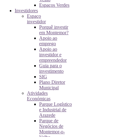
Espaços Verdes
Investidores
Espaço
investidor
Porquê investir
em Montemor?
Apoio ao
emprego
Apoio ao
investidor e
empreendedor
Guia para o
investimento
SIG
Plano Diretor
Municipal
Atividades
Económicas
Parque Logístico
e Industrial de
Arazede
Parque de
Negócios de
Montemor-o-