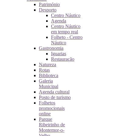
Património
Desporto
Centro Náutico
Agenda
Centro Náutico
em tempo real
Folheto - Centro
Náutico
Gastronomia
Iguarias
Restauração
Natureza
Rotas
Biblioteca
Galeria
Municipal
Agenda cultural
Posto de turismo
Folhetos
promocionais
online
Parque
Ribeirinho de
Montemor-o-
Velho