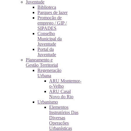
Juventude
Biblioteca
Parques de lazer
Promoção de
emprego / GIP /
SIPADES
Conselho
Municipal da
Juventude
Portal da
Juventude
Planeamento e
Gestão Territorial
Regeneração
Urbana
ARU Montemor-
o-Velho
ARU Casal
Novo do Rio
Urbanismo
Elementos
Instrutórios Das
Diversas
Operações
Urbanísticas