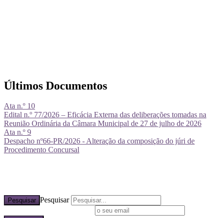
Últimos Documentos
Ata n.º 10
Edital n.º 77/2026 – Eficácia Externa das deliberações tomadas na
Reunião Ordinária da Câmara Municipal de 27 de julho de 2026
Ata n.º 9
Despacho nº66-PR/2026 - Alteração da composição do júri de
Procedimento Concursal
Pesquisar
Pesquisar
Subscreva a nossa newsletter