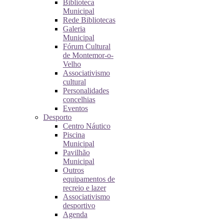
Biblioteca
Municipal
Rede Bibliotecas
Galeria
Municipal
Fórum Cultural
de Montemor-o-
Velho
Associativismo
cultural
Personalidades
concelhias
Eventos
Desporto
Centro Náutico
Piscina
Municipal
Pavilhão
Municipal
Outros
equipamentos de
recreio e lazer
Associativismo
desportivo
Agenda