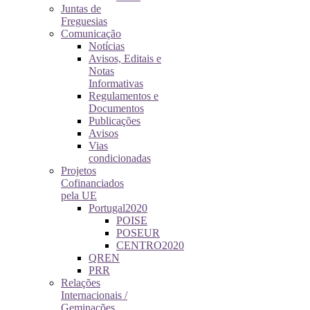
Juntas de
Freguesias
Comunicação
Notícias
Avisos, Editais e
Notas
Informativas
Regulamentos e
Documentos
Publicações
Avisos
Vias
condicionadas
Projetos
Cofinanciados
pela UE
Portugal2020
POISE
POSEUR
CENTRO2020
QREN
PRR
Relações
Internacionais /
Geminações