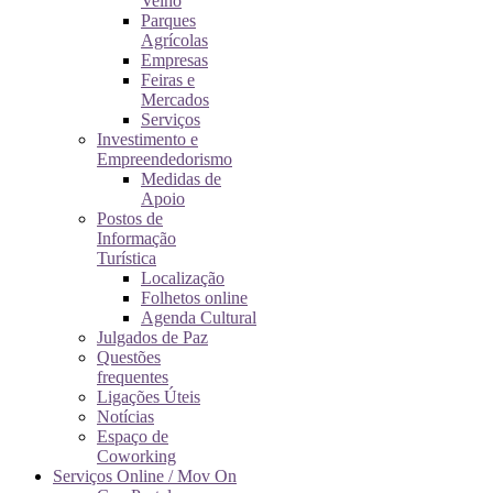
Velho
Parques
Agrícolas
Empresas
Feiras e
Mercados
Serviços
Investimento e
Empreendedorismo
Medidas de
Apoio
Postos de
Informação
Turística
Localização
Folhetos online
Agenda Cultural
Julgados de Paz
Questões
frequentes
Ligações Úteis
Notícias
Espaço de
Coworking
Serviços Online / Mov On