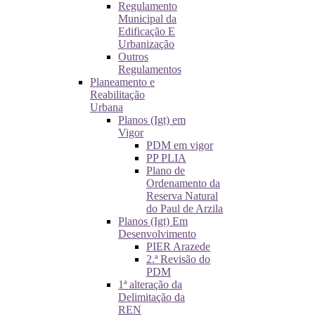
Regulamento
Municipal da
Edificação E
Urbanização
Outros
Regulamentos
Planeamento e
Reabilitação
Urbana
Planos (Igt) em
Vigor
PDM em vigor
PP PLIA
Plano de
Ordenamento da
Reserva Natural
do Paul de Arzila
Planos (Igt) Em
Desenvolvimento
PIER Arazede
2.ª Revisão do
PDM
1ª alteração da
Delimitação da
REN