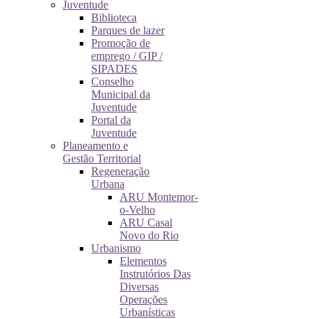
Juventude
Biblioteca
Parques de lazer
Promoção de
emprego / GIP /
SIPADES
Conselho
Municipal da
Juventude
Portal da
Juventude
Planeamento e
Gestão Territorial
Regeneração
Urbana
ARU Montemor-
o-Velho
ARU Casal
Novo do Rio
Urbanismo
Elementos
Instrutórios Das
Diversas
Operações
Urbanísticas