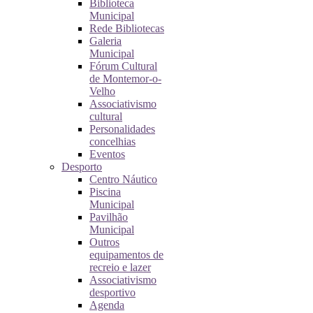
Biblioteca
Municipal
Rede Bibliotecas
Galeria
Municipal
Fórum Cultural
de Montemor-o-
Velho
Associativismo
cultural
Personalidades
concelhias
Eventos
Desporto
Centro Náutico
Piscina
Municipal
Pavilhão
Municipal
Outros
equipamentos de
recreio e lazer
Associativismo
desportivo
Agenda