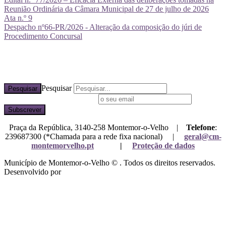
Reunião Ordinária da Câmara Municipal de 27 de julho de 2026
Ata n.º 9
Despacho nº66-PR/2026 - Alteração da composição do júri de
Procedimento Concursal
Pesquisar
Pesquisar
Subscreva a nossa newsletter
Praça da República, 3140-258 Montemor-o-Velho |
Telefone
:
239687300 (*Chamada para a rede fixa nacional) |
geral@cm-
montemorvelho.pt
|
Proteção de dados
Município de Montemor-o-Velho © . Todos os direitos reservados.
Desenvolvido por
Mixlife