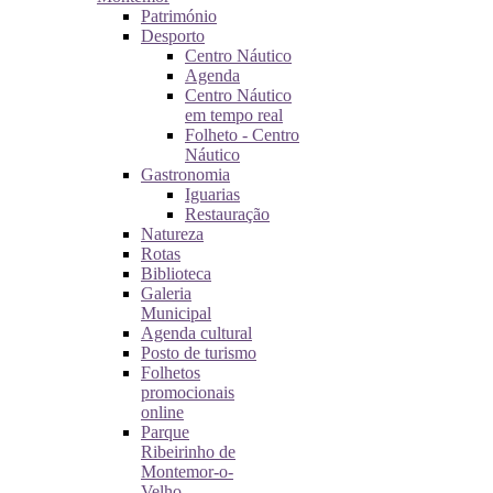
Património
Desporto
Centro Náutico
Agenda
Centro Náutico
em tempo real
Folheto - Centro
Náutico
Gastronomia
Iguarias
Restauração
Natureza
Rotas
Biblioteca
Galeria
Municipal
Agenda cultural
Posto de turismo
Folhetos
promocionais
online
Parque
Ribeirinho de
Montemor-o-
Velho