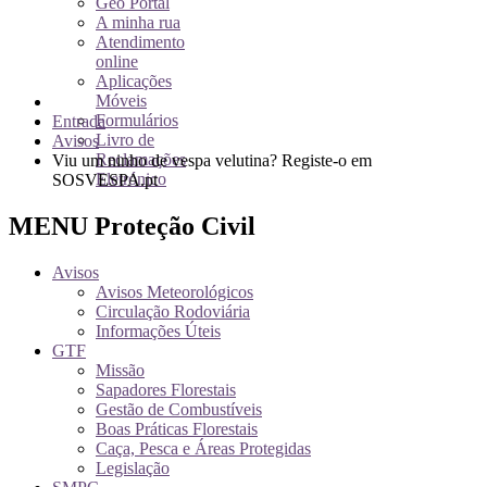
Geo Portal
A minha rua
Atendimento
online
Aplicações
Móveis
Formulários
Entrada
Livro de
Avisos
Reclamações
Viu um ninho de vespa velutina? Registe-o em
Eletrónico
SOSVESPA.pt
MENU Proteção Civil
Avisos
Avisos Meteorológicos
Circulação Rodoviária
Informações Úteis
GTF
Missão
Sapadores Florestais
Gestão de Combustíveis
Boas Práticas Florestais
Caça, Pesca e Áreas Protegidas
Legislação