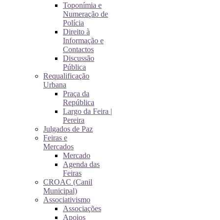
Toponímia e
Numeração de
Polícia
Direito à
Informação e
Contactos
Discussão
Pública
Requalificação
Urbana
Praça da
República
Largo da Feira |
Pereira
Julgados de Paz
Feiras e
Mercados
Mercado
Agenda das
Feiras
CROAC (Canil
Municipal)
Associativismo
Associações
Apoios