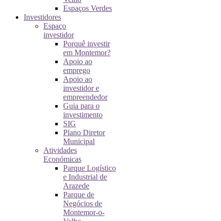
Espaços Verdes
Investidores
Espaço
investidor
Porquê investir
em Montemor?
Apoio ao
emprego
Apoio ao
investidor e
empreendedor
Guia para o
investimento
SIG
Plano Diretor
Municipal
Atividades
Económicas
Parque Logístico
e Industrial de
Arazede
Parque de
Negócios de
Montemor-o-