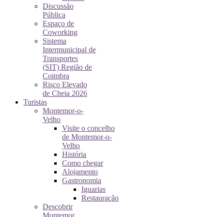
Discussão
Pública
Espaço de
Coworking
Sistema
Intermunicipal de
Transportes
(SIT) Região de
Coimbra
Risco Elevado
de Cheia 2026
Turistas
Montemor-o-
Velho
Visite o concelho
de Montemor-o-
Velho
História
Como chegar
Alojamento
Gastronomia
Iguarias
Restauração
Descobrir
Montemor