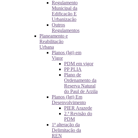
Regulamento
Municipal da
Edificação E
Urbanização
Outros
Regulamentos
Planeamento e
Reabilitação
Urbana
Planos (Igt) em
Vigor
PDM em vigor
PP PLIA
Plano de
Ordenamento da
Reserva Natural
do Paul de Arzila
Planos (Igt) Em
Desenvolvimento
PIER Arazede
2.ª Revisão do
PDM
1ª alteração da
Delimitação da
REN