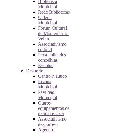
Biblioteca
Municipal
Rede Bibliotecas
Galeria
Municipal
Fórum Cultural
de Montemor-o-
Velho
Associativismo
cultural
Personalidades
concelhias
Eventos
Desporto
Centro Náutico
Piscina
Municipal
Pavilhão
Municipal
Outros
equipamentos de
recreio e lazer
Associativismo
desportivo
Agenda