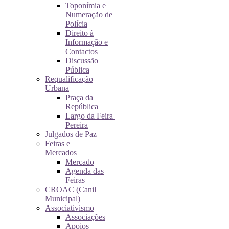
Toponímia e
Numeração de
Polícia
Direito à
Informação e
Contactos
Discussão
Pública
Requalificação
Urbana
Praça da
República
Largo da Feira |
Pereira
Julgados de Paz
Feiras e
Mercados
Mercado
Agenda das
Feiras
CROAC (Canil
Municipal)
Associativismo
Associações
Apoios