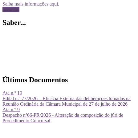
Saiba mais informações aqui.
Ler mais
Saber...
Últimos Documentos
Ata n.º 10
Edital n.º 77/2026 – Eficácia Externa das deliberações tomadas na
Reunião Ordinária da Câmara Municipal de 27 de julho de 2026
Ata n.º 9
Despacho nº66-PR/2026 - Alteração da composição do júri de
Procedimento Concursal