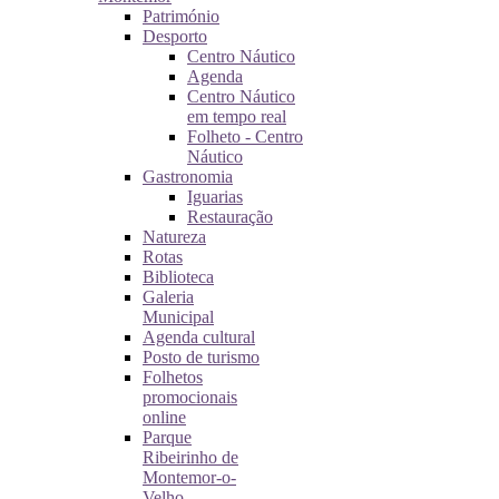
Património
Desporto
Centro Náutico
Agenda
Centro Náutico
em tempo real
Folheto - Centro
Náutico
Gastronomia
Iguarias
Restauração
Natureza
Rotas
Biblioteca
Galeria
Municipal
Agenda cultural
Posto de turismo
Folhetos
promocionais
online
Parque
Ribeirinho de
Montemor-o-
Velho