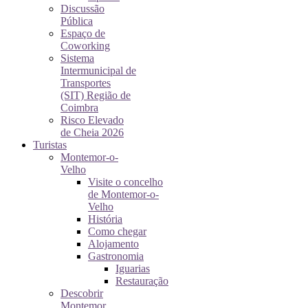
Discussão
Pública
Espaço de
Coworking
Sistema
Intermunicipal de
Transportes
(SIT) Região de
Coimbra
Risco Elevado
de Cheia 2026
Turistas
Montemor-o-
Velho
Visite o concelho
de Montemor-o-
Velho
História
Como chegar
Alojamento
Gastronomia
Iguarias
Restauração
Descobrir
Montemor