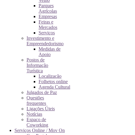
Velho
Parques
Agrícolas
Empresas
Feiras e
Mercados
Serviços
Investimento e
Empreendedorismo
Medidas de
Apoio
Postos de
Informação
Turística
Localização
Folhetos online
Agenda Cultural
Julgados de Paz
Questões
frequentes
Ligações Úteis
Notícias
Espaço de
Coworking
Serviços Online / Mov On