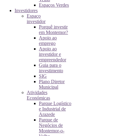
Espaços Verdes
Investidores
Espaço
investidor
Porquê investir
em Montemor?
Apoio ao
emprego
Apoio ao
investidor e
empreendedor
Guia para o
investimento
SIG
Plano Diretor
Municipal
Atividades
Económicas
Parque Logístico
e Industrial de
Arazede
Parque de
Negócios de
Montemor-o-