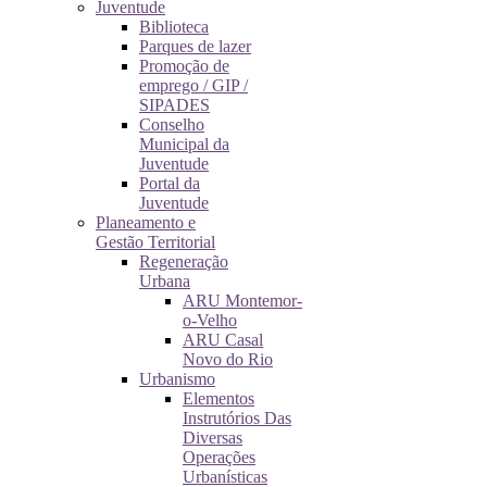
Juventude
Biblioteca
Parques de lazer
Promoção de
emprego / GIP /
SIPADES
Conselho
Municipal da
Juventude
Portal da
Juventude
Planeamento e
Gestão Territorial
Regeneração
Urbana
ARU Montemor-
o-Velho
ARU Casal
Novo do Rio
Urbanismo
Elementos
Instrutórios Das
Diversas
Operações
Urbanísticas