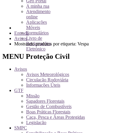
Geo Portal
A minha rua
Atendimento
online
Aplicações
Móveis
Formulários
Entrada
Livro de
Avisos
Reclamações
Mostrando produtos por etiqueta: Vespa
Eletrónico
MENU Proteção Civil
Avisos
Avisos Meteorológicos
Circulação Rodoviária
Informações Úteis
GTF
Missão
Sapadores Florestais
Gestão de Combustíveis
Boas Práticas Florestais
Caça, Pesca e Áreas Protegidas
Legislação
SMPC