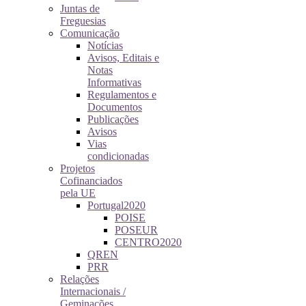
Juntas de
Freguesias
Comunicação
Notícias
Avisos, Editais e
Notas
Informativas
Regulamentos e
Documentos
Publicações
Avisos
Vias
condicionadas
Projetos
Cofinanciados
pela UE
Portugal2020
POISE
POSEUR
CENTRO2020
QREN
PRR
Relações
Internacionais /
Geminações